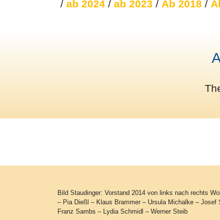
/
ab 2024
/
ab 2023
/
Ab 2018
/
A
A
Th
Bild Staudinger: Vorstand 2014 von links nach rechts W
– Pia Dießl – Klaus Brammer – Ursula Michalke – Josef S
Franz Sambs – Lydia Schmidl – Werner Steib