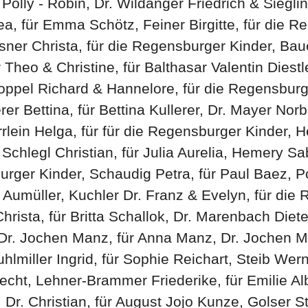
Polly - Robin, Dr. Wildanger Friedrich & Siegl
a, für Emma Schötz, Feiner Birgitte, für die R
sner Christa, für die Regensburger Kinder, Baue
heo & Christine, für Balthasar Valentin Diestl
ppel Richard & Hannelore, für die Regensburge
er Bettina, für Bettina Kullerer, Dr. Mayer Norb
lein Helga, für für die Regensburger Kinder, 
Schlegl Christian, für Julia Aurelia, Hemery Sa
rger Kinder, Schaudig Petra, für Paul Baez, Poll
 Aumüller, Kuchler Dr. Franz & Evelyn, für die
rista, für Britta Schallok, Dr. Marenbach Diete
r, Dr. Jochen Manz, für Anna Manz, Dr. Jochen 
hlmiller Ingrid, für Sophie Reichart, Steib Wer
echt, Lehner-Brammer Friederike, für Emilie Al
r. Christian, für August Jojo Kunze, Golser St