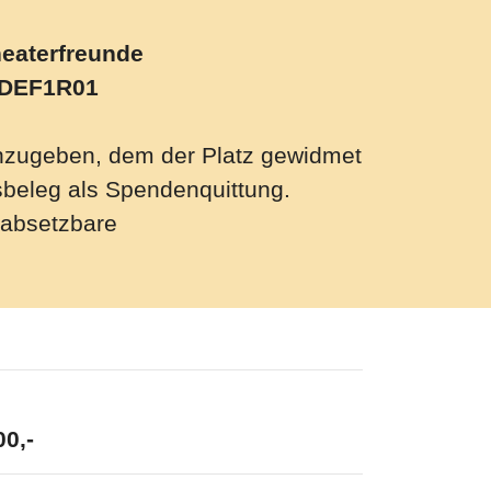
 Theaterfreunde
NODEF1R01
anzugeben, dem der Platz gewidmet
sbeleg als Spendenquittung.
h absetzbare
0,-