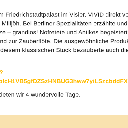
m Friedrichstadtpalast im Visier. VIVID direkt 
illjöh. Bei Berliner Spezialitäten erzählte und
 – grandios! Nofretete und Antikes begeisterten
 zur Zauberflöte. Die ausgewöhnliche Produkt
diesem klassischen Stück bezauberte auch di
?
3lbIcH1VB5gfDZSzHNBUG3hww7yiLSzcbddF
eten wir 4 wundervolle Tage.