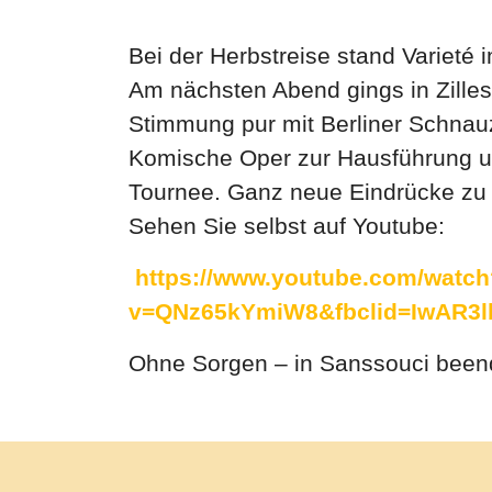
Bei der Herbstreise stand Varieté i
Am nächsten Abend gings in Zilles M
Stimmung pur mit Berliner Schnauze
Komische Oper zur Hausführung und
Tournee. Ganz neue Eindrücke zu 
Sehen Sie selbst auf Youtube:
https://www.youtube.com/watch
v=QNz65kYmiW8&fbclid=IwAR
Ohne Sorgen – in Sanssouci beend