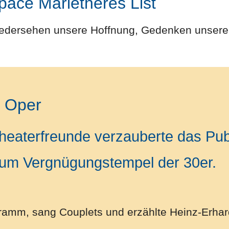
n pace Marietheres List
iedersehen unsere Hoffnung, Gedenken unsere 
e Oper
Theaterfreunde verzauberte das Pu
um Vergnügungstempel der 30er.
gramm, sang Couplets und erzählte Heinz-Erhar